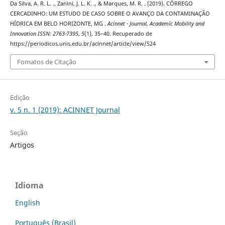
Da Silva, A. R. L. ., Zanini, J. L. K. ., & Marques, M. R. . (2019). CÓRREGO
CERCADINHO: UM ESTUDO DE CASO SOBRE O AVANÇO DA CONTAMINAÇÃO
HÍDRICA EM BELO HORIZONTE, MG .
Acinnet - Journal, Academic Mobility and
Innovation ISSN: 2763-7395
,
5
(1), 35–40. Recuperado de
https://periodicos.unis.edu.br/acinnet/article/view/524
Fomatos de Citação
Edição
v. 5 n. 1 (2019): ACINNET Journal
Seção
Artigos
Idioma
English
Português (Brasil)