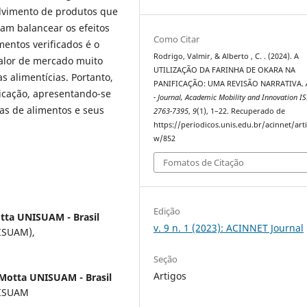
olvimento de produtos que
am balancear os efeitos
Como Citar
entos verificados é o
Rodrigo, Valmir, & Alberto , C. . (2024). A
valor de mercado muito
UTILIZAÇÃO DA FARINHA DE OKARA NA
s alimentícias. Portanto,
PANIFICAÇÃO: UMA REVISÃO NARRATIVA.
ficação, apresentando-se
- Journal, Academic Mobility and Innovation I
as de alimentos e seus
2763-7395
,
9
(1), 1–22. Recuperado de
https://periodicos.unis.edu.br/acinnet/arti
w/852
Fomatos de Citação
Edição
tta UNISUAM - Brasil
v. 9 n. 1 (2023): ACINNET Journal
NISUAM),
Seção
Artigos
 Motta UNISUAM - Brasil
NISUAM