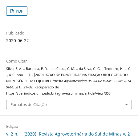
PDF
Publicado
2020-06-22
Como Citar
Silva, E. A. ., Barbosa, E. R. ., da Costa, C. M. ., da Silva, G. G. ., Teodoro, H. L. C.
., & Cunha, L. T. . (2020). AÇÃO DE FUNGICIDAS NA FIXAÇÃO BIOLÓGICA DO
NITROGÊNIO EM FEIJOEIRO.
Revista Agroveterinária Do Sul De Minas - ISSN: 2674-
9661
,
2
(1), 21–32. Recuperado de
https://periodicos.unis.edu.br/agrovetsulminas/article/view/355
Fomatos de Citação
Edição
v. 2 n. 1 (2020): Revista Agroveterinária do Sul de Minas v. 2