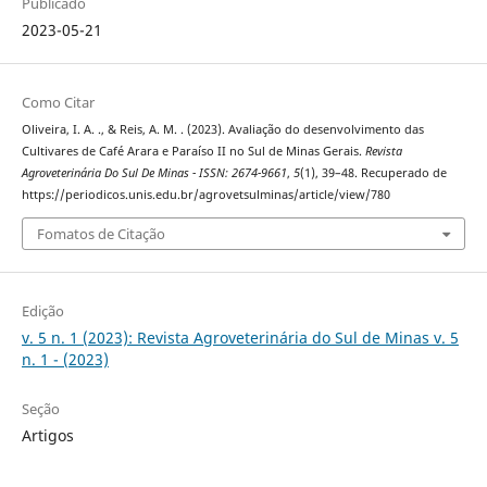
Publicado
2023-05-21
Como Citar
Oliveira, I. A. ., & Reis, A. M. . (2023). Avaliação do desenvolvimento das
Cultivares de Café Arara e Paraíso II no Sul de Minas Gerais.
Revista
Agroveterinária Do Sul De Minas - ISSN: 2674-9661
,
5
(1), 39–48. Recuperado de
https://periodicos.unis.edu.br/agrovetsulminas/article/view/780
Fomatos de Citação
Edição
v. 5 n. 1 (2023): Revista Agroveterinária do Sul de Minas v. 5
n. 1 - (2023)
Seção
Artigos