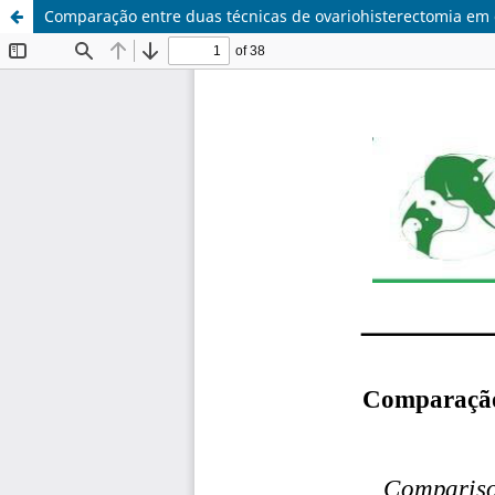
Comparação entre duas técnicas de ovariohisterectomia em ca