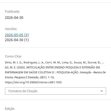
Publicado
2026-04-30
Versões
2026-05-05 (2)
2026-04-30 (1)
Como Citar
Diniz, M. I. G., Rodrigues, L. A., Cerri, M. M., Lima, G., Souza, M., Durval, B., …
Gil, M. E. (2026). ARTICULAÇÃO ENTRE ENSINO-PESQUISA E EXTENSÃO EM
ENFERMAGEM EM SAÚDE COLETIVA II: : PESQUISA-AÇÃO.
Interação - Revista De
Ensino, Pesquisa E Extensão
,
28
(1), 1–16.
https://doi.org/10.33836/interao.v28i1.1025
Fomatos de Citação
Edição