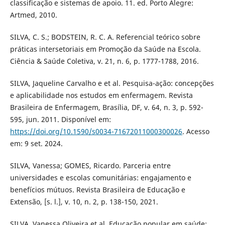
classificação e sistemas de apoio. 11. ed. Porto Alegre:
Artmed, 2010.
SILVA, C. S.; BODSTEIN, R. C. A. Referencial teórico sobre
práticas intersetoriais em Promoção da Saúde na Escola.
Ciência & Saúde Coletiva, v. 21, n. 6, p. 1777-1788, 2016.
SILVA, Jaqueline Carvalho e et al. Pesquisa-ação: concepções
e aplicabilidade nos estudos em enfermagem. Revista
Brasileira de Enfermagem, Brasília, DF, v. 64, n. 3, p. 592-
595, jun. 2011. Disponível em:
https://doi.org/10.1590/s0034-71672011000300026
. Acesso
em: 9 set. 2024.
SILVA, Vanessa; GOMES, Ricardo. Parceria entre
universidades e escolas comunitárias: engajamento e
benefícios mútuos. Revista Brasileira de Educação e
Extensão, [s. l.], v. 10, n. 2, p. 138-150, 2021.
SILVA, Vanessa Oliveira et al. Educação popular em saúde: