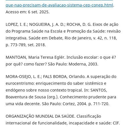
que-nao-precisam-de-avaliacao-sistema-cep-conep.html
.
Acesso em: 6 set. 2025.
LOPEZ, I. E.; NOGUEIRA, J. A. D.; ROCHA, D. G. Eixos de ação
do Programa Saúde na Escola e Promoção da Saúde: revisão
integrativa. Saúde em Debate, Rio de Janeiro, v. 42, n. 118,
p. 773-789, set. 2018.
MANTOAN, Maria Teresa Eglér. Inclusão escolar: o que é?
por quê? como fazer? São Paulo: Moderna, 2003.
MORA-OSEJO, L. E.; FALS BORDA, Orlando. A superação do
eurocentrismo: enriquecimento do saber sistêmico e
endógeno sobre nosso contexto tropical. In: SANTOS,
Boaventura de Sousa (org.). Conhecimento prudente para
uma vida decente. São Paulo: Cortez, 2004. p. 711-720.
ORGANIZAÇÃO MUNDIAL DA SAÚDE. Classificação
internacional de funcionalidade, incapacidade e saúde: CIF.