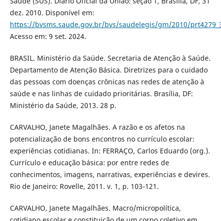
Saúde (SUS). Diário Oficial da União: seção 1, Brasília, DF, 31
dez. 2010. Disponível em:
https://bvsms.saude.gov.br/bvs/saudelegis/gm/2010/prt4279_
Acesso em: 9 set. 2024.
BRASIL. Ministério da Saúde. Secretaria de Atenção à Saúde.
Departamento de Atenção Básica. Diretrizes para o cuidado
das pessoas com doenças crônicas nas redes de atenção à
saúde e nas linhas de cuidado prioritárias. Brasília, DF:
Ministério da Saúde, 2013. 28 p.
CARVALHO, Janete Magalhães. A razão e os afetos na
potencialização de bons encontros no currículo escolar:
experiências cotidianas. In: FERRAÇO, Carlos Eduardo (org.).
Currículo e educação básica: por entre redes de
conhecimentos, imagens, narrativas, experiências e devires.
Rio de Janeiro: Rovelle, 2011. v. 1, p. 103-121.
CARVALHO, Janete Magalhães. Macro/micropolítica,
cotidiano escolar e constituição de um corpo coletivo em