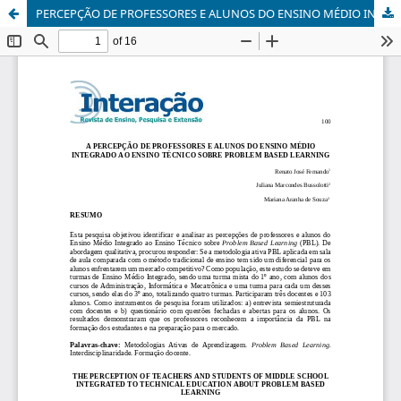
PERCEPÇÃO DE PROFESSORES E ALUNOS DO ENSINO MÉDIO INTEGRADO AO ENSINO TÉCNICO SOBRE PROBLEM BASED LEARNING