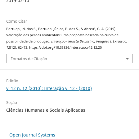
2019-02-10
Como Citar
Portugal, N. dos S., Portugal Júnior, P. dos S., & Abreu', G. A. (2019).
Valoração das perdas ambientais: uma proposta baseada na curva de
possibilidade de produção.
Interação - Revista De Ensino, Pesquisa E Extensão
,
12
(12), 62–72. https://doi.org/10.33836/interacao.v12i12.20
Fomatos de Citação
Edição
v. 12 n. 12 (2010): Interação v. 12 - (2010)
Seção
Ciências Humanas e Sociais Aplicadas
Open Journal Systems