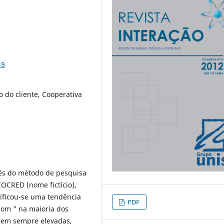
49
 do cliente, Cooperativa
vés do método de pesquisa
OCRED (nome fictício),
ificou-se uma tendência
PDF
Bom " na maioria dos
ssem sempre elevadas,