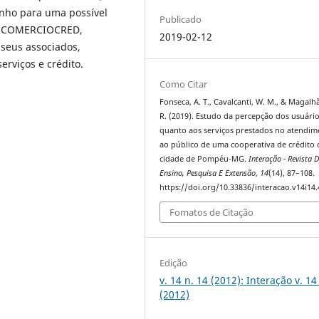
inho para uma possível
Publicado
 da COMERCIOCRED,
2019-02-12
 seus associados,
erviços e crédito.
Como Citar
Fonseca, A. T., Cavalcanti, W. M., & Magalhã
R. (2019). Estudo da percepção dos usuári
quanto aos serviços prestados no atendim
ao público de uma cooperativa de crédito 
cidade de Pompéu-MG.
Interação - Revista 
Ensino, Pesquisa E Extensão
,
14
(14), 87–108.
https://doi.org/10.33836/interacao.v14i14.
Fomatos de Citação
Edição
v. 14 n. 14 (2012): Interação v. 14 
(2012)