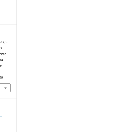
es, S.
os
ento
da
De
49
-