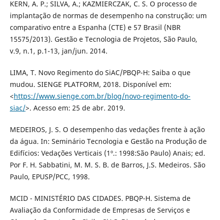
KERN, A. P.; SILVA, A.; KAZMIERCZAK, C. S. O processo de
implantação de normas de desempenho na construção: um
comparativo entre a Espanha (CTE) e 57 Brasil (NBR
15575/2013). Gestão e Tecnologia de Projetos, São Paulo,
v.9, n.1, p.1-13, jan/jun. 2014.
LIMA, T. Novo Regimento do SiAC/PBQP-H: Saiba o que
mudou. SIENGE PLATFORM, 2018. Disponível em:
<
https://www.sienge.com.br/blog/novo-regimento-do-
siac/
>. Acesso em: 25 de abr. 2019.
MEDEIROS, J. S. O desempenho das vedações frente à ação
da água. In: Seminário Tecnologia e Gestão na Produção de
Edifícios: Vedações Verticais (1º.: 1998:São Paulo) Anais; ed.
Por F. H. Sabbatini, M. M. S. B. de Barros, J.S. Medeiros. São
Paulo, EPUSP/PCC, 1998.
MCID - MINISTÉRIO DAS CIDADES. PBQP-H. Sistema de
Avaliação da Conformidade de Empresas de Serviços e