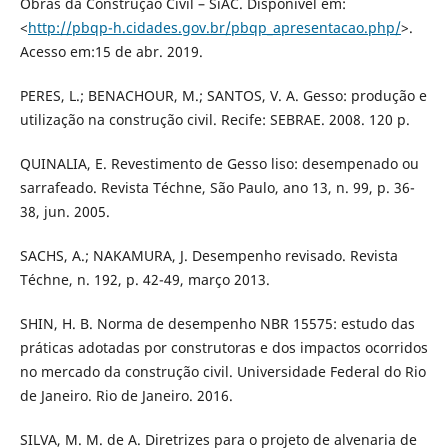
Obras da Construção Civil – SiAC. Disponível em:
<
http://pbqp-h.cidades.gov.br/pbqp_apresentacao.php/
>.
Acesso em:15 de abr. 2019.
PERES, L.; BENACHOUR, M.; SANTOS, V. A. Gesso: produção e
utilização na construção civil. Recife: SEBRAE. 2008. 120 p.
QUINALIA, E. Revestimento de Gesso liso: desempenado ou
sarrafeado. Revista Téchne, São Paulo, ano 13, n. 99, p. 36-
38, jun. 2005.
SACHS, A.; NAKAMURA, J. Desempenho revisado. Revista
Téchne, n. 192, p. 42-49, março 2013.
SHIN, H. B. Norma de desempenho NBR 15575: estudo das
práticas adotadas por construtoras e dos impactos ocorridos
no mercado da construção civil. Universidade Federal do Rio
de Janeiro. Rio de Janeiro. 2016.
SILVA, M. M. de A. Diretrizes para o projeto de alvenaria de