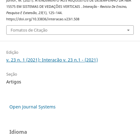
Junior, M. (2021). ATENDIMENTO AOS REQUISITOS DE DESEMPENHO DA NBR
15575 EM SISTEMAS DE VEDAÇÕES VERTICAIS .
Interação - Revista De Ensino,
Pesquisa E Extensão
,
23
(1), 125–144.
https://doi.org/10.33836/interacao.v23i1.508
Fomatos de Citação
Edição
v. 23 n. 1 (2021): Interação v. 23 n.1 - (2021)
Seção
Artigos
Open Journal Systems
Idioma