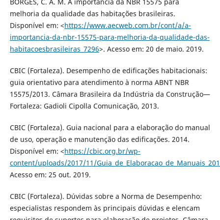
BORGES, C. A. M. A importância da NBR 15575 para
melhoria da qualidade das habitações brasileiras.
Disponível em: <
https://www.aecweb.com.br/cont/a/a-
importancia-da-nbr-15575-para-melhoria-da-qualidade-das-
habitacoesbrasileiras_7296
>. Acesso em: 20 de maio. 2019.
CBIC (Fortaleza). Desempenho de edificações habitacionais:
guia orientativo para atendimento à norma ABNT NBR
15575/2013. Câmara Brasileira da Indústria da Construção—
Fortaleza: Gadioli Cipolla Comunicação, 2013.
CBIC (Fortaleza). Guia nacional para a elaboração do manual
de uso, operação e manutenção das edificações. 2014.
Disponível em: <
https://cbic.org.br/wp-
content/uploads/2017/11/Guia_de_Elaboracao_de_Manuais_201
Acesso em: 25 out. 2019.
CBIC (Fortaleza). Dúvidas sobre a Norma de Desempenho:
especialistas respondem às principais dúvidas e elencam
requisitos de suportes para elaboração de projetos. Câmara