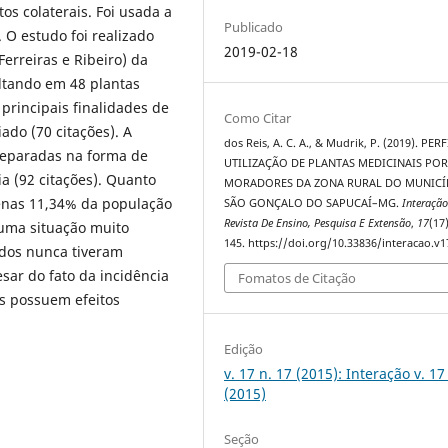
s colaterais. Foi usada a
Publicado
 O estudo foi realizado
2019-02-18
erreiras e Ribeiro) da
ultando em 48 plantas
principais finalidades de
Como Citar
ado (70 citações). A
dos Reis, A. C. A., & Mudrik, P. (2019). PER
preparadas na forma de
UTILIZAÇÃO DE PLANTAS MEDICINAIS PO
ia (92 citações). Quanto
MORADORES DA ZONA RURAL DO MUNICÍ
penas 11,34% da população
SÃO GONÇALO DO SAPUCAÍ–MG.
Interação
Revista De Ensino, Pesquisa E Extensão
,
17
(17
 uma situação muito
145. https://doi.org/10.33836/interacao.v1
ados nunca tiveram
sar do fato da incidência
Fomatos de Citação
s possuem efeitos
Edição
v. 17 n. 17 (2015): Interação v. 17 
(2015)
Seção