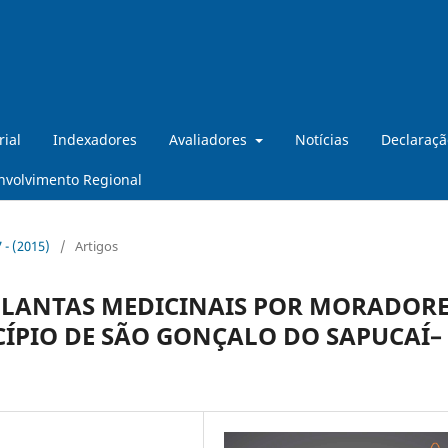
rial
Indexadores
Avaliadores
Notícias
Declaraçã
nvolvimento Regional
7 - (2015)
/
Artigos
 PLANTAS MEDICINAIS POR MORADOR
ÍPIO DE SÃO GONÇALO DO SAPUCAÍ–