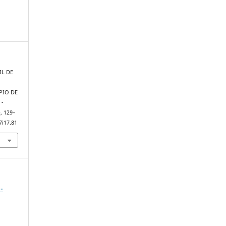
FIL DE
R
PIO DE
 -
), 129–
7i17.81
-