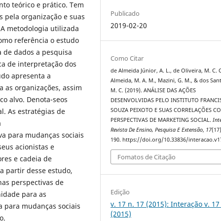
o teórico e prático. Tem
Publicado
as pela organização e suas
2019-02-20
 A metodologia utilizada
como referência o estudo
ta de dados a pesquisa
Como Citar
ica de interpretação dos
de Almeida Júnior, A. L., de Oliveira, M. C. C
tudo apresenta a
Almeida, M. A. M., Mazini, G. M., & dos Sant
a as organizações, assim
M. C. (2019). ANÁLISE DAS AÇÕES
co alvo. Denota-seos
DESENVOLVIDAS PELO INSTITUTO FRANCI
l. As estratégias de
SOUZA PEIXOTO E SUAS CORRELAÇÕES C
PERSPECTIVAS DE MARKETING SOCIAL.
Int
a
Revista De Ensino, Pesquisa E Extensão
,
17
(17
va para mudanças sociais
190. https://doi.org/10.33836/interacao.v1
seus acionistas e
Fomatos de Citação
ores e cadeia de
a partir desse estudo,
nas perspectivas de
Edição
nidade para as
v. 17 n. 17 (2015): Interação v. 17 
va para mudanças sociais
(2015)
o.