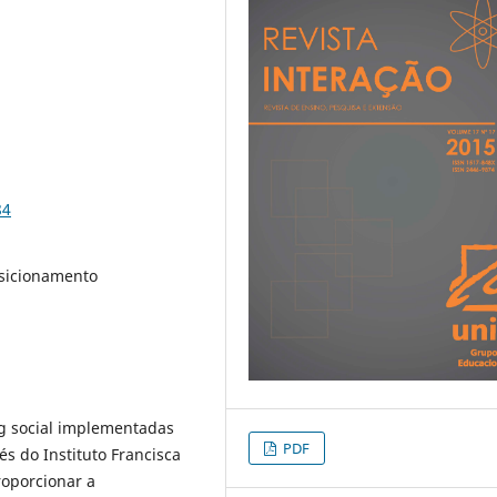
84
osicionamento
ng social implementadas
PDF
s do Instituto Francisca
roporcionar a