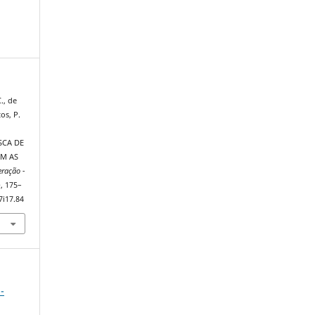
., de
os, P.
SCA DE
OM AS
eração -
), 175–
7i17.84
-