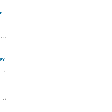
 DE
 - 29
ARY
 - 36
 - 46