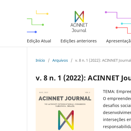
Edição Atual
Edições anteriores
Apresentaçã
Início
/
Arquivos
/
v. 8 n. 1 (2022): ACINNET Journa
v. 8 n. 1 (2022): ACINNET Jo
TEMA: Empreen
O empreendedo
desafios soci
desenvolvimen
interseções e
responsabilid