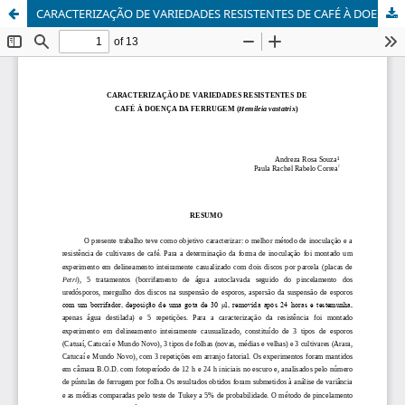
CARACTERIZAÇÃO DE VARIEDADES RESISTENTES DE CAFÉ À DOENÇA DA FERRUGEM (Hemileia vastatrix)