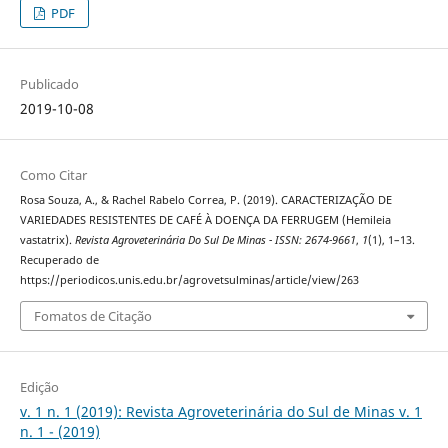
PDF
Publicado
2019-10-08
Como Citar
Rosa Souza, A., & Rachel Rabelo Correa, P. (2019). CARACTERIZAÇÃO DE
VARIEDADES RESISTENTES DE CAFÉ À DOENÇA DA FERRUGEM (Hemileia
vastatrix).
Revista Agroveterinária Do Sul De Minas - ISSN: 2674-9661
,
1
(1), 1–13.
Recuperado de
https://periodicos.unis.edu.br/agrovetsulminas/article/view/263
Fomatos de Citação
Edição
v. 1 n. 1 (2019): Revista Agroveterinária do Sul de Minas v. 1
n. 1 - (2019)