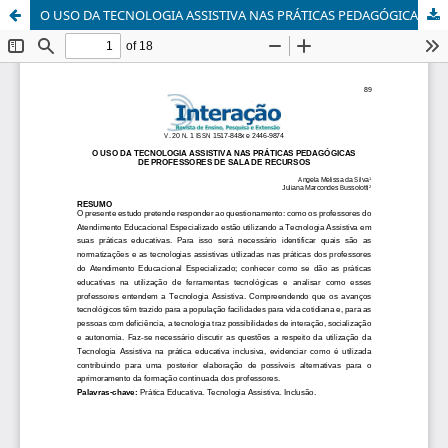
O USO DA TECNOLOGIA ASSISTIVA NAS PRÁTICAS PEDAGÓGICAS DE PROFESSORES DE SALA DE RECURSOS