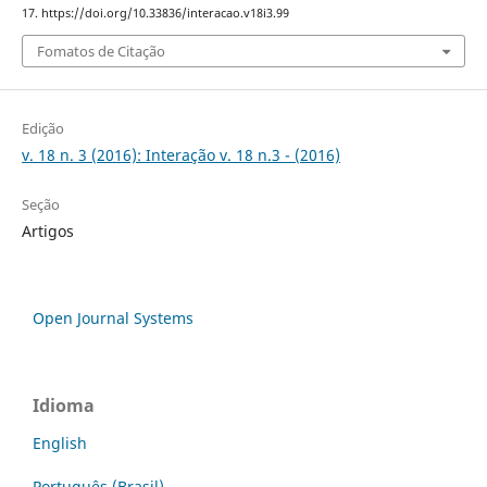
17. https://doi.org/10.33836/interacao.v18i3.99
Fomatos de Citação
Edição
v. 18 n. 3 (2016): Interação v. 18 n.3 - (2016)
Seção
Artigos
Open Journal Systems
Idioma
English
Português (Brasil)