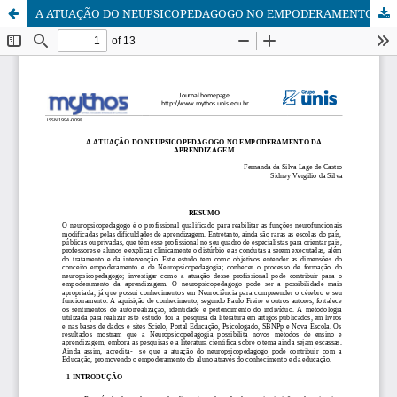
A ATUAÇÃO DO NEUPSICOPEDAGOGO NO EMPODERAMENTO DA APRENDIZAGEM