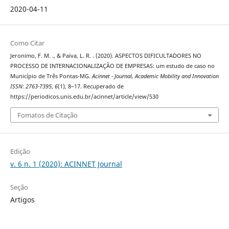
2020-04-11
Como Citar
Jeronimo, F. M. ., & Paiva, L. R. . (2020). ASPECTOS DIFICULTADORES NO
PROCESSO DE INTERNACIONALIZAÇÃO DE EMPRESAS: um estudo de caso no
Município de Três Pontas-MG.
Acinnet - Journal, Academic Mobility and Innovation
ISSN: 2763-7395
,
6
(1), 8–17. Recuperado de
https://periodicos.unis.edu.br/acinnet/article/view/530
Fomatos de Citação
Edição
v. 6 n. 1 (2020): ACINNET Journal
Seção
Artigos