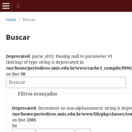
Início
/
Buscar
Buscar
Deprecated
: parse_str(): Passing null to parameter #1
($string) of type string is deprecated in
/usr/home/periodicos.unis.edu.br/www/cache/t_compile/f0
on line
50
Filtros avançados
Deprecated
: Increment on non-alphanumeric string is depr
/usr/home/periodicos.unis.edu.br/www/lib/pkp/classes/
on line
2301
De