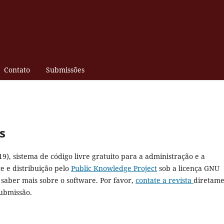
Contato
Submissões
s
19), sistema de código livre gratuito para a administração e a
e e distribuição pelo
Public Knowledge Project
sob a licença GNU
a saber mais sobre o software. Por favor,
contate a revista
diretam
submissão.