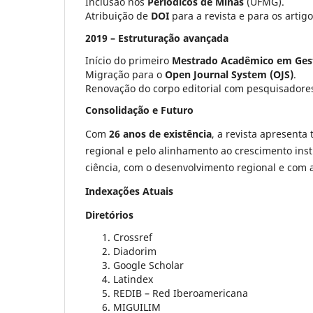
Inclusão nos
Periódicos de Minas
(UFMG).
Atribuição de
DOI
para a revista e para os artigo
2019 – Estruturação avançada
Início do primeiro
Mestrado Acadêmico em Gest
Migração para o
Open Journal System (OJS)
.
Renovação do corpo editorial com pesquisadores
Consolidação e Futuro
Com
26 anos de existência
, a revista apresenta 
regional e pelo alinhamento ao crescimento ins
ciência, com o desenvolvimento regional e com 
Indexações Atuais
Diretórios
Crossref
Diadorim
Google Scholar
Latindex
REDIB – Red Iberoamericana
MIGUILIM