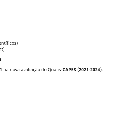
ntíficos)
nt)
n
1
na nova avaliação do Qualis-
CAPES (2021-2024)
.