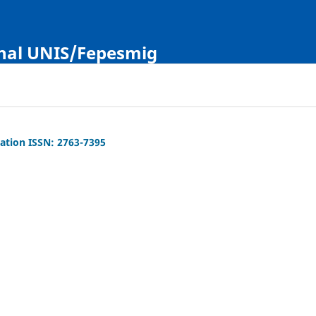
onal UNIS/Fepesmig
vation ISSN: 2763-7395