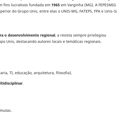
sem fins lucrativos fundada em
1965
em Varginha (MG). A FEPESMIG
uperior do Grupo Unis, entre elas o UNIS-MG, FATEPS, FPA e Unis–S
ara o desenvolvimento regional
, a revista sempre privilegiou
po Unis, destacando autores locais e temáticas regionais.
ia, TI, educação, arquitetura, filosofia).
tidisciplinar
.
rmutas.