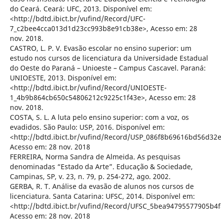
do Ceará. Ceará: UFC, 2013. Disponível em:
<http://bdtd.ibict.br/vufind/Record/UFC-
7_c2bee4cca013d1d23cc993b8e91cb38e>, Acesso em: 28
nov. 2018.
CASTRO, L. P. V. Evasão escolar no ensino superior: um
estudo nos cursos de licenciatura da Universidade Estadual
do Oeste do Paraná – Unioeste – Campus Cascavel. Paraná:
UNIOESTE, 2013. Disponível em:
<http://bdtd.ibict.br/vufind/Record/UNIOESTE-
1_4b9b864cb650c54806212c9225c1f43e>, Acesso em: 28
nov. 2018.
COSTA, S. L. A luta pelo ensino superior: com a voz, os
evadidos. São Paulo: USP, 2016. Disponível em:
<http://bdtd.ibict.br/vufind/Record/USP_086f8b69616bd56d32
Acesso em: 28 nov. 2018
FERREIRA, Norma Sandra de Almeida. As pesquisas
denominadas “Estado da Arte”. Educação & Sociedade,
Campinas, SP, v. 23, n. 79, p. 254-272, ago. 2002.
GERBA, R. T. Análise da evasão de alunos nos cursos de
licenciatura. Santa Catarina: UFSC, 2014. Disponível em:
<http://bdtd.ibict.br/vufind/Record/UFSC_5bea94795577905b4
Acesso em: 28 nov. 2018