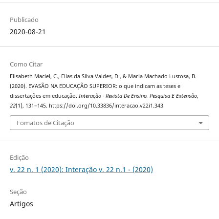
Publicado
2020-08-21
Como Citar
Elisabeth Maciel, C., Elias da Silva Valdes, D., & Maria Machado Lustosa, B.
(2020). EVASÃO NA EDUCAÇÃO SUPERIOR: o que indicam as teses e
dissertações em educação.
Interação - Revista De Ensino, Pesquisa E Extensão
,
22
(1), 131–145. https://doi.org/10.33836/interacao.v22i1.343
Fomatos de Citação
Edição
v. 22 n. 1 (2020): Interação v. 22 n.1 - (2020)
Seção
Artigos