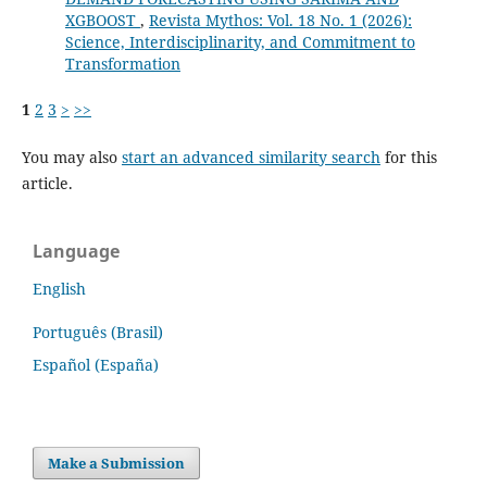
XGBOOST
,
Revista Mythos: Vol. 18 No. 1 (2026):
Science, Interdisciplinarity, and Commitment to
Transformation
1
2
3
>
>>
You may also
start an advanced similarity search
for this
article.
Language
English
Português (Brasil)
Español (España)
Make a Submission