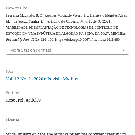
How to Cite
Ferreira Machado, B. C., Aquiles Machado Vieira, I. ., Hernesto Mendes Alves,
M. ., de Souza Cunha, R. ., & Fialho de Oliveira, M. C. F. de O. (2021).
VIABILIDADE DE IMPLANTAÇÃO DE TECNOLOGIAS DE CONTROLE DE
ESTOQUE EM UMA INDÚSTRIA DE ALGODÃO NA ZONA DA MATA MINEIRA.
Revista Mythos
,
12
(2), 124–136. https://doi.org/10.36674/mythos.v14i2.480
More Citation Formats
Issue
Vol. 12 No. 2 (2020): Revista Mythos
Section
Research articles
License
Since January of 2024, the authors retain the copyright relating to