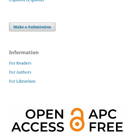
Make a Submission
Information
For Readers
For Authors
For Librarians