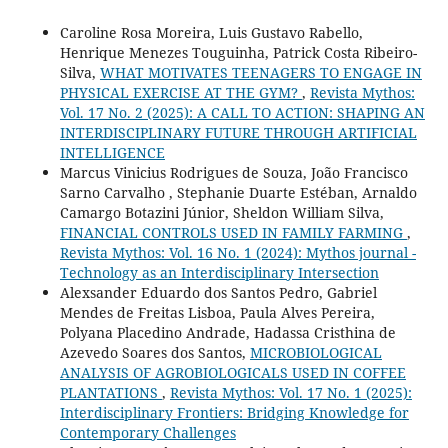
Caroline Rosa Moreira, Luis Gustavo Rabello,
Henrique Menezes Touguinha, Patrick Costa Ribeiro-
Silva,
WHAT MOTIVATES TEENAGERS TO ENGAGE IN
PHYSICAL EXERCISE AT THE GYM?
,
Revista Mythos:
Vol. 17 No. 2 (2025): A CALL TO ACTION: SHAPING AN
INTERDISCIPLINARY FUTURE THROUGH ARTIFICIAL
INTELLIGENCE
Marcus Vinicius Rodrigues de Souza, João Francisco
Sarno Carvalho , Stephanie Duarte Estéban, Arnaldo
Camargo Botazini Júnior, Sheldon William Silva,
FINANCIAL CONTROLS USED IN FAMILY FARMING
,
Revista Mythos: Vol. 16 No. 1 (2024): Mythos journal -
Technology as an Interdisciplinary Intersection
Alexsander Eduardo dos Santos Pedro, Gabriel
Mendes de Freitas Lisboa, Paula Alves Pereira,
Polyana Placedino Andrade, Hadassa Cristhina de
Azevedo Soares dos Santos,
MICROBIOLOGICAL
ANALYSIS OF AGROBIOLOGICALS USED IN COFFEE
PLANTATIONS
,
Revista Mythos: Vol. 17 No. 1 (2025):
Interdisciplinary Frontiers: Bridging Knowledge for
Contemporary Challenges