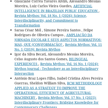
Glauciane Corrêa Tavares Alvim, Alessandro Messias
Moreira, Luiz Carlos Vieira Guedes,
ARTIFICIAL
INTELLIGENCE IN BRAZILIAN PUBLIC EDUCATION
,
Revista Mythos: Vol. 18 No. 1 (2026): Science,
Interdisciplinarity, and Commitment to
Transformation
Saraa César Mól , Simone Pereira Santos , Felipe
Rodrigues de Oliveira Campos ,
AMPLIAÇÃO DA
JORNADA ESCOLAR E SEUS ASPECTOS NORMATIVOS:
MAS, QUE (CON)FORMAÇÃO?
,
Revista Mythos: Vol. 11
No. 1 (2019): Revista Mythos
Igor da Silva Becati, Alessandro Messias Moreira,
Celso Augusto dos Santos Gomes,
BILINGUAL
EXPERIENCES
,
Revista Mythos: Vol. 16 No. 1 (2024):
Mythos journal - Technology as an Interdisciplinary
Intersection
Antônio Braz Lopes Filho, Isabel Cristina Alves Pereira
Guerras, Sheldon William Silva,
RCM METHODOLOGY
APPLIED AS A STRATEGY TO IMPROVE THE
OPERATIONAL EFFICIENCY OF AGRICULTURAL
MACHINERY
,
Revista Mythos: Vol. 17 No. 1 (2025):
Interdisciplinary Frontiers: Bridging Knowledge for
Contemporary Challenges