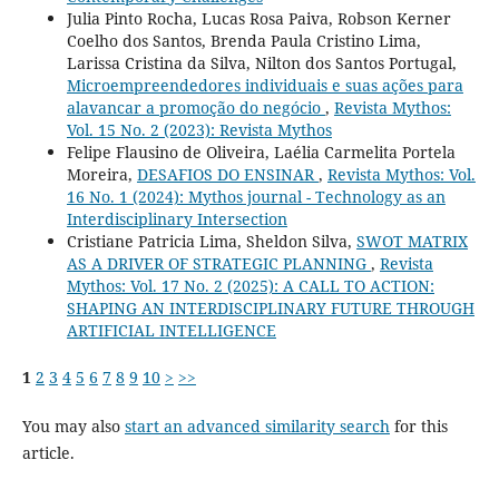
Julia Pinto Rocha, Lucas Rosa Paiva, Robson Kerner
Coelho dos Santos, Brenda Paula Cristino Lima,
Larissa Cristina da Silva, Nilton dos Santos Portugal,
Microempreendedores individuais e suas ações para
alavancar a promoção do negócio
,
Revista Mythos:
Vol. 15 No. 2 (2023): Revista Mythos
Felipe Flausino de Oliveira, Laélia Carmelita Portela
Moreira,
DESAFIOS DO ENSINAR
,
Revista Mythos: Vol.
16 No. 1 (2024): Mythos journal - Technology as an
Interdisciplinary Intersection
Cristiane Patricia Lima, Sheldon Silva,
SWOT MATRIX
AS A DRIVER OF STRATEGIC PLANNING
,
Revista
Mythos: Vol. 17 No. 2 (2025): A CALL TO ACTION:
SHAPING AN INTERDISCIPLINARY FUTURE THROUGH
ARTIFICIAL INTELLIGENCE
1
2
3
4
5
6
7
8
9
10
>
>>
You may also
start an advanced similarity search
for this
article.