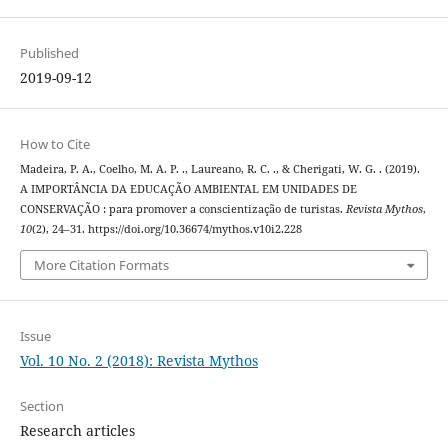
Published
2019-09-12
How to Cite
Madeira, P. A., Coelho, M. A. P. ., Laureano, R. C. ., & Cherigati, W. G. . (2019).
A IMPORTÂNCIA DA EDUCAÇÃO AMBIENTAL EM UNIDADES DE
CONSERVAÇÃO : para promover a conscientização de turistas.
Revista Mythos
,
10
(2), 24–31. https://doi.org/10.36674/mythos.v10i2.228
More Citation Formats
Issue
Vol. 10 No. 2 (2018): Revista Mythos
Section
Research articles