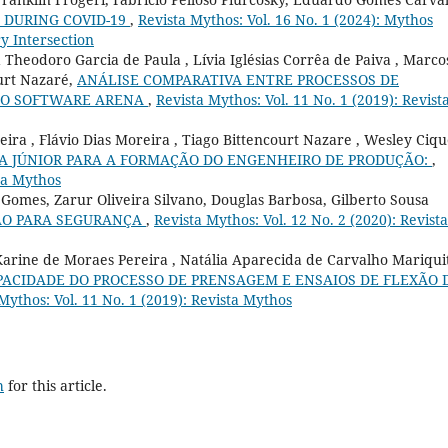
 DURING COVID-19
,
Revista Mythos: Vol. 16 No. 1 (2024): Mythos
ry Intersection
 Theodoro Garcia de Paula , Lívia Iglésias Corrêa de Paiva , Marco
ourt Nazaré,
ANÁLISE COMPARATIVA ENTRE PROCESSOS DE
 DO SOFTWARE ARENA
,
Revista Mythos: Vol. 11 No. 1 (2019): Revist
ira , Flávio Dias Moreira , Tiago Bittencourt Nazare , Wesley Ciqu
SA JÚNIOR PARA A FORMAÇÃO DO ENGENHEIRO DE PRODUÇÃO:
,
sta Mythos
mes, Zarur Oliveira Silvano, Douglas Barbosa, Gilberto Sousa
ÃO PARA SEGURANÇA
,
Revista Mythos: Vol. 12 No. 2 (2020): Revista
Karine de Moraes Pereira , Natália Aparecida de Carvalho Mariquit
PACIDADE DO PROCESSO DE PRENSAGEM E ENSAIOS DE FLEXÃO 
Mythos: Vol. 11 No. 1 (2019): Revista Mythos
h
for this article.