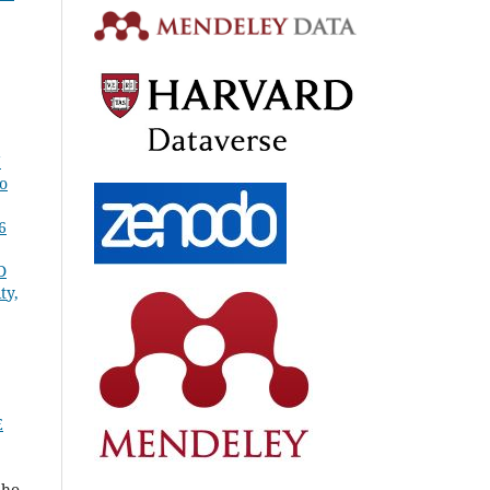
N
to
6
D
ty,
E
lho,