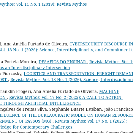
Mythos: Vol. 11 No. 1 (2019): Revista Mythos
ri, Ana Amélia Furtado de Oliveira,
CYBERSECURITY DISCOURSE I
Vol. 18 No. 1 (2026): Science, Interdisciplinarity, and Commitment 
ita Portela Moreira,
DESAFIOS DO ENSINAR
,
Revista Mythos: Vol. 1
as an Interdisciplinary Intersection
o Piurcosky,
LOGISTICS AND TRANSPORTATION: FREIGHT DEMAN
OOST
,
Revista Mythos: Vol. 18 No. 1 (2026): Science, Interdisciplinari
anklin Frogeri, Ana Amélia Furtado de Oliveira,
MACHINE
ION
,
Revista Mythos: Vol. 17 No. 2 (2025): A CALL TO ACTION:
E THROUGH ARTIFICIAL INTELLIGENCE
alves de Freitas Silva, Stephanie Duarte Estéban, João Francisco
NFLUENCE OF THE BUREAUCRATIC MODEL ON HUMAN RESOURC
RNMENT OF PASSOS (MG)
,
Revista Mythos: Vol. 17 No. 1 (2025):
owledge for Contemporary Challenges
ranklin Frogeri, Fabrício Pelloso Piurcosky, Eduardo Gomes Carva