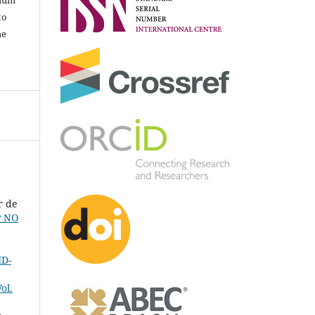
to
he
r de
P NO
ID-
ol.