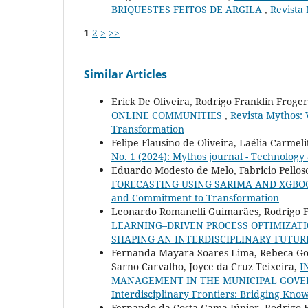
BRIQUESTES FEITOS DE ARGILA
,
Revista 
1
2
>
>>
Similar Articles
Erick De Oliveira, Rodrigo Franklin Froge
ONLINE COMMUNITIES
,
Revista Mythos: 
Transformation
Felipe Flausino de Oliveira, Laélia Carmel
No. 1 (2024): Mythos journal - Technology 
Eduardo Modesto de Melo, Fabricio Pellos
FORECASTING USING SARIMA AND XGB
and Commitment to Transformation
Leonardo Romanelli Guimarães, Rodrigo Fr
LEARNING–DRIVEN PROCESS OPTIMIZAT
SHAPING AN INTERDISCIPLINARY FUTUR
Fernanda Mayara Soares Lima, Rebeca Gonç
Sarno Carvalho, Joyce da Cruz Teixeira,
I
MANAGEMENT IN THE MUNICIPAL GOVE
Interdisciplinary Frontiers: Bridging Kn
Fernando da Costa Gama Júnior, Rodrigo F