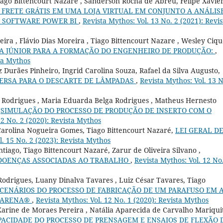
iago Bittencourt Nazaré , Sanderson Rocha de Abreu, Felipe Xavie
FRETE GRÁTIS EM UMA LOJA VIRTUAL EM CONJUNTO A ANÁLIS
O SOFTWARE POWER BI
,
Revista Mythos: Vol. 13 No. 2 (2021): Revis
ira , Flávio Dias Moreira , Tiago Bittencourt Nazare , Wesley Ciqu
SA JÚNIOR PARA A FORMAÇÃO DO ENGENHEIRO DE PRODUÇÃO:
,
sta Mythos
 Durães Pinheiro, Ingrid Carolina Souza, Rafael da Silva Augusto,
VERSA PARA O DESCARTE DE LÂMPADAS
,
Revista Mythos: Vol. 13 N
 Rodrigues , Maria Eduarda Belga Rodrigues , Matheus Hernesto
,
SIMULAÇÃO DO PROCESSO DE PRODUÇÃO DE INSERTO COM O
12 No. 2 (2020): Revista Mythos
Carolina Nogueira Gomes, Tiago Bittencourt Nazaré,
LEI GERAL D
l. 15 No. 2 (2023): Revista Mythos
tiago, Tiago Bittencourt Nazaré, Zarur de Oliveira Silvano ,
 DOENÇAS ASSOCIADAS AO TRABALHO
,
Revista Mythos: Vol. 12 No
drigues, Luany Dinalva Tavares , Luiz César Tavares, Tiago
 CENÁRIOS DO PROCESSO DE FABRICAÇÃO DE UM PARAFUSO EM 
E ARENA®
,
Revista Mythos: Vol. 12 No. 1 (2020): Revista Mythos
Karine de Moraes Pereira , Natália Aparecida de Carvalho Mariquit
PACIDADE DO PROCESSO DE PRENSAGEM E ENSAIOS DE FLEXÃO 