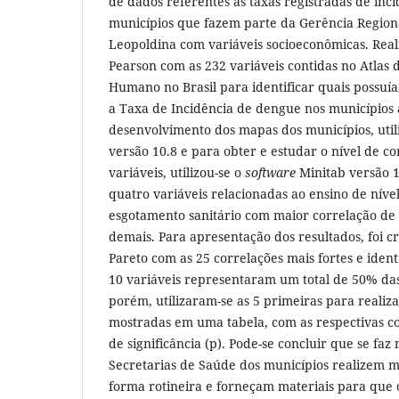
de dados referentes às taxas registradas de inc
municípios que fazem parte da Gerência Region
Leopoldina com variáveis socioeconômicas. Real
Pearson com as 232 variáveis contidas no Atlas
Humano no Brasil para identificar quais possu
a Taxa de Incidência de dengue nos municípios 
desenvolvimento dos mapas dos municípios, util
versão 10.8 e para obter e estudar o nível de co
variáveis, utilizou-se o
software
Minitab versão 1
quatro variáveis relacionadas ao ensino de níve
esgotamento sanitário com maior correlação de
demais. Para apresentação dos resultados, foi c
Pareto com as 25 correlações mais fortes e ident
10 variáveis representaram um total de 50% da
porém, utilizaram-se as 5 primeiras para realiz
mostradas em uma tabela, com as respectivas cor
de significância (p). Pode-se concluir que se faz
Secretarias de Saúde dos municípios realizem mo
forma rotineira e forneçam materiais para que 