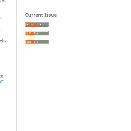
Current Issue
s
a
eira
o ,
DE