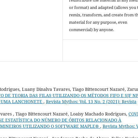
or format) and adapted (allows you 
remix, transform, and create from t
material for any purpose, even
commercial) by anyone.
odrigues, Luany Dinalva Tavares, Tiago Bittencourt Nazaré, Zaru
 DE TEORIA DAS FILAS UTILIZANDO OS MÉTODOS FIFO E SJF N
DE UMA LANCHONETE
,
Revista Mythos: Vol. 13 No. 2 (2021): Revista
vares , Tiago Bittencourt Nazaré, Loaisy Machado Rodrigues,
COV
ISE ESTATÍSTICA DO NÚMERO DE ÓBITOS RELACIONADO À
 MINEIROS UTILIZANDO O SOFTWARE MAPLE®
,
Revista Mythos: V