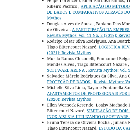
Felipe Lorenzeto, Ritler Barbosa Ramos, T
Ribeiro Pacifico ,
APLICAÇÃO DO MÉTODO 
DE DADOS E COMPARATIVOS ATRAVÉS D
Mythos
Douglas Alves de Sousa , Fabiano Dias More
de Oliveira ,
A PARTICIPAÇÃO DA EMPRE
Revista Mythos: Vol. 11 No. 2 (2019): Revi
Rodrigo César Silva Rodrigues, Ana Beatriz
Tiago Bittencourt Nazaré,
LOGÍSTICA RE
(2021): Revista Mythos
Murilo Ramos Chiconelli, Emmanuel Belga
Mendes Alves , Tiago Bittencourt Nazare 
SOFTWARE ARENA
,
Revista Mythos: Vol. 
Salvador Márcio Rodrigues da Silva, Ana 
PROTEÇÃO DE DADOS
,
Revista Mythos: Vo
Michelle Silva Lima, Rayane Fontanella San
AFASTAMENTOS DE PROFISSIONAIS POR
(2020): Revista Mythos
Ellen Werneck Resende, Loaisy Machado Ro
Bittencourt Nazaré,
SIMULAÇÃO DE DOIS
INOX AISI 316 UTILIZANDO O SOFTWAR
Bruna Tereza de Oliveira Rocha , Juliana 
Tiago Bittencourt Nazaré,
ESTUDO DA CA