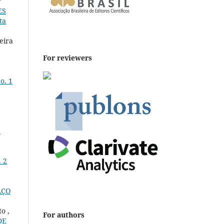
r
ES
ta
eira
For reviewers
o. 1
E
. 2
AÇO
o ,
For authors
DE