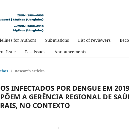
elines for Authors
Submissions
List of reviewers
Beco
nt Issue
Past issues
Announcements
ythos
/
Research articles
OS INFECTADOS POR DENGUE EM 201
PÕEM A GERÊNCIA REGIONAL DE SAÚ
ERAIS, NO CONTEXTO