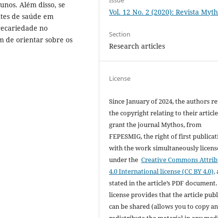
nos. Além disso, se
Vol. 12 No. 2 (2020): Revista Myt
tes de saúde em
recariedade no
Section
m de orientar sobre os
Research articles
License
Since January of 2024, the authors re
the copyright relating to their articl
grant the journal Mythos, from
FEPESMIG, the right of first publicat
with the work simultaneously licen
under the
Creative Commons Attrib
4.0 International license (CC BY 4.0),
stated in the article’s PDF document.
license provides that the article pub
can be shared (allows you to copy a
redistribute the material in any me