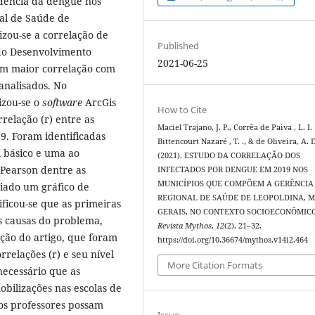
idência da dengue nos
al de Saúde de
izou-se a correlação de
Published
 do Desenvolvimento
2021-06-25
íam maior correlação com
analisados. No
izou-se o
software
ArcGis
How to Cite
rrelação (r) entre as
Maciel Trajano, J. P., Corrêa de Paiva , L. I. 
9. Foram identificadas
Bittencourt Nazaré , T. ., & de Oliveira, A. E
l básico e uma ao
(2021). ESTUDO DA CORRELAÇÃO DOS
 Pearson dentre as
INFECTADOS POR DENGUE EM 2019 NOS
MUNICÍPIOS QUE COMPÕEM A GERÊNCIA
riado um gráfico de
REGIONAL DE SAÚDE DE LEOPOLDINA, M
ificou-se que as primeiras
GERAIS, NO CONTEXTO SOCIOECONÔMICO
s causas do problema,
Revista Mythos
,
12
(2), 21–32.
ação do artigo, que foram
https://doi.org/10.36674/mythos.v14i2.464
relações (r) e seu nível
More Citation Formats
 necessário que as
bilizações nas escolas de
os professores possam
Issue