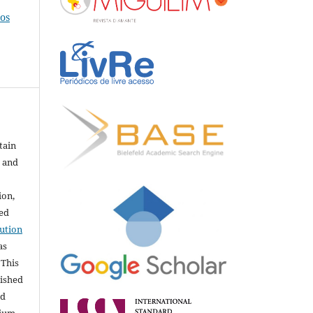
hos
tain
e and
ion,
sed
ution
as
 This
lished
nd
dium