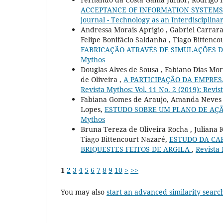
ACCEPTANCE OF INFORMATION SYSTEMS
journal - Technology as an Interdisciplina
Andressa Morais Aprigio , Gabriel Carrara
Felipe Bonifácio Saldanha , Tiago Bittenc
FABRICAÇÃO ATRAVÉS DE SIMULAÇÕES
Mythos
Douglas Alves de Sousa , Fabiano Dias More
de Oliveira ,
A PARTICIPAÇÃO DA EMPRE
Revista Mythos: Vol. 11 No. 2 (2019): Revi
Fabiana Gomes de Araujo, Amanda Neves Go
Lopes,
ESTUDO SOBRE UM PLANO DE AÇ
Mythos
Bruna Tereza de Oliveira Rocha , Juliana 
Tiago Bittencourt Nazaré,
ESTUDO DA CA
BRIQUESTES FEITOS DE ARGILA
,
Revista 
1
2
3
4
5
6
7
8
9
10
>
>>
You may also
start an advanced similarity searc