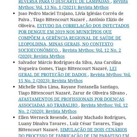
REVERSA PARA O DESCARTE DE LÂMPADAS
,
Revista
Mythos: Vol. 13 No. 1 (2021): Revista Mythos
Joao Pedro Maciel Trajano, Lívia Iglésias Corrêa de
Paiva , Tiago Bittencourt Nazaré , Antônio Elízio de
Oliveira,
ESTUDO DA CORRELAÇÃO DOS INFECTADOS
POR DENGUE EM 2019 NOS MUNICÍPIOS QUE
COMPÕEM A GERÊNCIA REGIONAL DE SAÚDE DE
LEOPOLDINA, MINAS GERAIS, NO CONTEXTO
SOCIOECONÔMICO.
,
Revista Mythos: Vol. 12 No. 2
(2020): Revista Mythos
Salvador Márcio Rodrigues da Silva, Ana Carolina
Nogueira Gomes, Tiago Bittencourt Nazaré,
LEI
GERAL DE PROTEÇÃO DE DADOS
,
Revista Mythos: Vol.
15 No. 2 (2023): Revista Mythos
Michelle Silva Lima, Rayane Fontanella Santiago,
Tiago Bittencourt Nazaré, Zarur de Oliveira Silvano ,
AFASTAMENTOS DE PROFISSIONAIS POR DOENÇAS
ASSOCIADAS AO TRABALHO
,
Revista Mythos: Vol. 12
No. 2 (2020): Revista Mythos
Ellen Werneck Resende, Loaisy Machado Rodrigues,
Luany Dinalva Tavares , Luiz César Tavares, Tiago
Bittencourt Nazaré,
SIMULAÇÃO DE DOIS CENÁRIOS
DO PROCESSO DE FABRICAÇÃO DE UM PARAFUSO EM