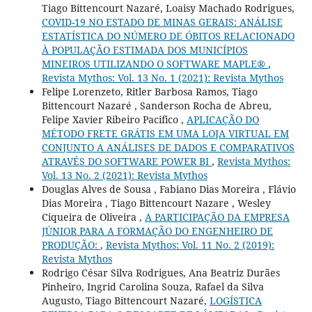
Tiago Bittencourt Nazaré, Loaisy Machado Rodrigues,
COVID-19 NO ESTADO DE MINAS GERAIS: ANÁLISE
ESTATÍSTICA DO NÚMERO DE ÓBITOS RELACIONADO
À POPULAÇÃO ESTIMADA DOS MUNICÍPIOS
MINEIROS UTILIZANDO O SOFTWARE MAPLE®
,
Revista Mythos: Vol. 13 No. 1 (2021): Revista Mythos
Felipe Lorenzeto, Ritler Barbosa Ramos, Tiago
Bittencourt Nazaré , Sanderson Rocha de Abreu,
Felipe Xavier Ribeiro Pacifico ,
APLICAÇÃO DO
MÉTODO FRETE GRÁTIS EM UMA LOJA VIRTUAL EM
CONJUNTO A ANÁLISES DE DADOS E COMPARATIVOS
ATRAVÉS DO SOFTWARE POWER BI
,
Revista Mythos:
Vol. 13 No. 2 (2021): Revista Mythos
Douglas Alves de Sousa , Fabiano Dias Moreira , Flávio
Dias Moreira , Tiago Bittencourt Nazare , Wesley
Ciqueira de Oliveira ,
A PARTICIPAÇÃO DA EMPRESA
JÚNIOR PARA A FORMAÇÃO DO ENGENHEIRO DE
PRODUÇÃO:
,
Revista Mythos: Vol. 11 No. 2 (2019):
Revista Mythos
Rodrigo César Silva Rodrigues, Ana Beatriz Durães
Pinheiro, Ingrid Carolina Souza, Rafael da Silva
Augusto, Tiago Bittencourt Nazaré,
LOGÍSTICA