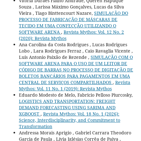
Vitória Durães Fialho Andrade, Queren Hapuque
Souza , Larissa Máximo Gonçalves, Lucas da Silva
Vieira , Tiago Binttencourt Nazare,
SIMULAÇÃO DO
PROCESSO DE FABRICAÇÃO DE MÁSCARAS DE
TECIDO EM UMA CONFECÇÃO UTILIZANDO O
SOFTWARE ARENA
,
Revista Mythos: Vol. 12 No. 2
(2020): Revista Mythos
Ana Carolina da Costa Rodrigues , Lucas Rodrigues
Lobo , Lara Rodrigues Ferraz , Caio Ravaglia Vicente ,
Luis Antonio Paixão de Rezende ,
SIMULAÇÃO COM O
SOFTWARE ARENA PARA O USO DE UM LEITOR DE
CÓDIGO DE BARRAS NO PROCESSO DE DIGITAÇÃO DE
BOLETOS BANCÁRIOS PARA PAGAMENTOS EM UMA
CENTRAL DE SERVIÇOS COMPARTILHADOS
,
Revista
Mythos: Vol. 11 No. 1 (2019): Revista Mythos
Eduardo Modesto de Melo, Fabricio Pelloso Piurcosky,
LOGISTICS AND TRANSPORTATION: FREIGHT
DEMAND FORECASTING USING SARIMA AND
XGBOOST
,
Revista Mythos: Vol. 18 No. 1 (2026):
Science, Interdisciplinarity, and Commitment to
Transformation
Andressa Morais Aprigio , Gabriel Carrara Theodoro
Garcia de Paula , Lívia Iglésias Corrêa de Paiva ,