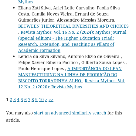
Mythos
Eliana Zati Silva, Arlei Leite Carvalho, Paolla Silva
Costa, Camila Neves Vieira, Ernani de Souza
Guimarães Junior, Alessandro Messias Moreira,
BETWEEN THEORETICAL DIVERSITIES AND CHOICES
,
Revista Mythos: Vol. 16 No. 2 (2024): Mythos journal
(Special edition) - The Higher Education Triad:
Research, Extension, and Teaching as Pillars of
Academic Formation
Letícia da Silva Silvano, Antônio Elízio de Oliveira ,
Felipe Xavier Ribeiro Pacifico , Gilberto Sousa Lopes ,
Paulo Henrique Lopes ,
A IMPORTÂNCIA DO LEAN
MANUFACTURING NA LINHA DE PRODUÇÃO DO
BISCOITO TORRADINHA ALHO
,
Revista Mythos: Vol.
12 No. 2 (2020): Revista Mythos
1
2
3
4
5
6
7
8
9
10
>
>>
You may also
start an advanced similarity search
for this
article.