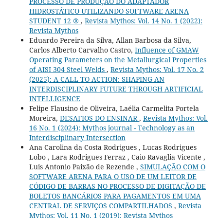
PROCESSO DE PRODUÇÃO DO ADAPTADOR
HIDROSTÁTICO UTILIZANDO SOFTWARE ARENA
STUDENT 12 ®
,
Revista Mythos: Vol. 14 No. 1 (2022):
Revista Mythos
Eduardo Pereira da Silva, Allan Barbosa da Silva,
Carlos Alberto Carvalho Castro,
Influence of GMAW
Operating Parameters on the Metallurgical Properties
of AISI 304 Steel Welds
,
Revista Mythos: Vol. 17 No. 2
(2025): A CALL TO ACTION: SHAPING AN
INTERDISCIPLINARY FUTURE THROUGH ARTIFICIAL
INTELLIGENCE
Felipe Flausino de Oliveira, Laélia Carmelita Portela
Moreira,
DESAFIOS DO ENSINAR
,
Revista Mythos: Vol.
16 No. 1 (2024): Mythos journal - Technology as an
Interdisciplinary Intersection
Ana Carolina da Costa Rodrigues , Lucas Rodrigues
Lobo , Lara Rodrigues Ferraz , Caio Ravaglia Vicente ,
Luis Antonio Paixão de Rezende ,
SIMULAÇÃO COM O
SOFTWARE ARENA PARA O USO DE UM LEITOR DE
CÓDIGO DE BARRAS NO PROCESSO DE DIGITAÇÃO DE
BOLETOS BANCÁRIOS PARA PAGAMENTOS EM UMA
CENTRAL DE SERVIÇOS COMPARTILHADOS
,
Revista
Mythos: Vol. 11 No. 1 (2019): Revista Mythos