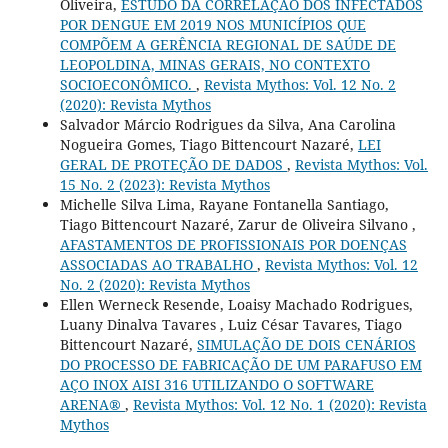
Oliveira,
ESTUDO DA CORRELAÇÃO DOS INFECTADOS
POR DENGUE EM 2019 NOS MUNICÍPIOS QUE
COMPÕEM A GERÊNCIA REGIONAL DE SAÚDE DE
LEOPOLDINA, MINAS GERAIS, NO CONTEXTO
SOCIOECONÔMICO.
,
Revista Mythos: Vol. 12 No. 2
(2020): Revista Mythos
Salvador Márcio Rodrigues da Silva, Ana Carolina
Nogueira Gomes, Tiago Bittencourt Nazaré,
LEI
GERAL DE PROTEÇÃO DE DADOS
,
Revista Mythos: Vol.
15 No. 2 (2023): Revista Mythos
Michelle Silva Lima, Rayane Fontanella Santiago,
Tiago Bittencourt Nazaré, Zarur de Oliveira Silvano ,
AFASTAMENTOS DE PROFISSIONAIS POR DOENÇAS
ASSOCIADAS AO TRABALHO
,
Revista Mythos: Vol. 12
No. 2 (2020): Revista Mythos
Ellen Werneck Resende, Loaisy Machado Rodrigues,
Luany Dinalva Tavares , Luiz César Tavares, Tiago
Bittencourt Nazaré,
SIMULAÇÃO DE DOIS CENÁRIOS
DO PROCESSO DE FABRICAÇÃO DE UM PARAFUSO EM
AÇO INOX AISI 316 UTILIZANDO O SOFTWARE
ARENA®
,
Revista Mythos: Vol. 12 No. 1 (2020): Revista
Mythos