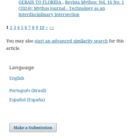
GERAIS TO FLORIDA
,
Revista Mythos: Vol. 16 No. 1
(2024): Mythos journal - Technology as an
Interdisciplinary Intersection
1
2
3
4
5
6
7
8
9
10
>
>>
You may also
start an advanced similarity search
for this
article.
Language
English
Português (Brasil)
Español (España)
Make a Submission