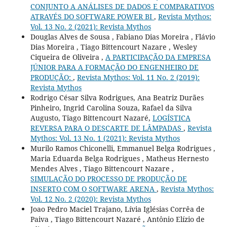
CONJUNTO A ANÁLISES DE DADOS E COMPARATIVOS
ATRAVÉS DO SOFTWARE POWER BI
,
Revista Mythos:
Vol. 13 No. 2 (2021): Revista Mythos
Douglas Alves de Sousa , Fabiano Dias Moreira , Flávio
Dias Moreira , Tiago Bittencourt Nazare , Wesley
Ciqueira de Oliveira ,
A PARTICIPAÇÃO DA EMPRESA
JÚNIOR PARA A FORMAÇÃO DO ENGENHEIRO DE
PRODUÇÃO:
,
Revista Mythos: Vol. 11 No. 2 (2019):
Revista Mythos
Rodrigo César Silva Rodrigues, Ana Beatriz Durães
Pinheiro, Ingrid Carolina Souza, Rafael da Silva
Augusto, Tiago Bittencourt Nazaré,
LOGÍSTICA
REVERSA PARA O DESCARTE DE LÂMPADAS
,
Revista
Mythos: Vol. 13 No. 1 (2021): Revista Mythos
Murilo Ramos Chiconelli, Emmanuel Belga Rodrigues ,
Maria Eduarda Belga Rodrigues , Matheus Hernesto
Mendes Alves , Tiago Bittencourt Nazare ,
SIMULAÇÃO DO PROCESSO DE PRODUÇÃO DE
INSERTO COM O SOFTWARE ARENA
,
Revista Mythos:
Vol. 12 No. 2 (2020): Revista Mythos
Joao Pedro Maciel Trajano, Lívia Iglésias Corrêa de
Paiva , Tiago Bittencourt Nazaré , Antônio Elízio de