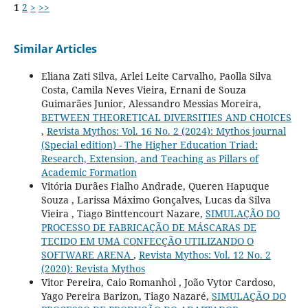
1
2
>
>>
Similar Articles
Eliana Zati Silva, Arlei Leite Carvalho, Paolla Silva
Costa, Camila Neves Vieira, Ernani de Souza
Guimarães Junior, Alessandro Messias Moreira,
BETWEEN THEORETICAL DIVERSITIES AND CHOICES
,
Revista Mythos: Vol. 16 No. 2 (2024): Mythos journal
(Special edition) - The Higher Education Triad:
Research, Extension, and Teaching as Pillars of
Academic Formation
Vitória Durães Fialho Andrade, Queren Hapuque
Souza , Larissa Máximo Gonçalves, Lucas da Silva
Vieira , Tiago Binttencourt Nazare,
SIMULAÇÃO DO
PROCESSO DE FABRICAÇÃO DE MÁSCARAS DE
TECIDO EM UMA CONFECÇÃO UTILIZANDO O
SOFTWARE ARENA
,
Revista Mythos: Vol. 12 No. 2
(2020): Revista Mythos
Vitor Pereira, Caio Romanhol , João Vytor Cardoso,
Yago Pereira Barizon, Tiago Nazaré,
SIMULAÇÃO DO