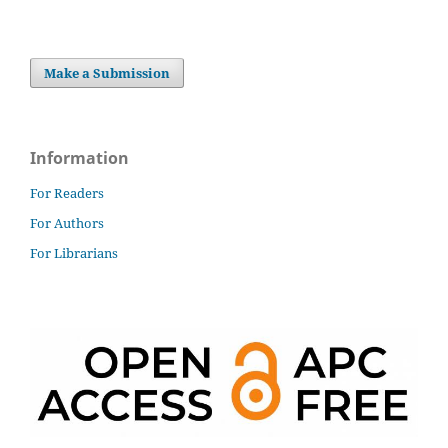
Make a Submission
Information
For Readers
For Authors
For Librarians