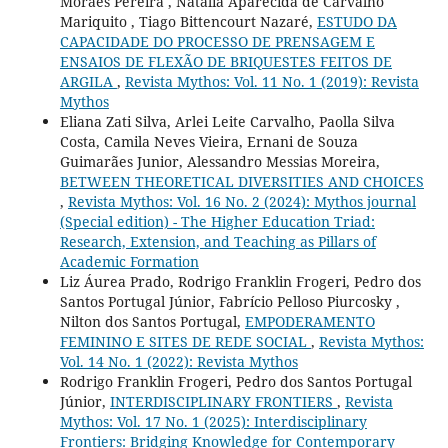
Moraes Pereira , Natália Aparecida de Carvalho
Mariquito , Tiago Bittencourt Nazaré,
ESTUDO DA
CAPACIDADE DO PROCESSO DE PRENSAGEM E
ENSAIOS DE FLEXÃO DE BRIQUESTES FEITOS DE
ARGILA
,
Revista Mythos: Vol. 11 No. 1 (2019): Revista
Mythos
Eliana Zati Silva, Arlei Leite Carvalho, Paolla Silva
Costa, Camila Neves Vieira, Ernani de Souza
Guimarães Junior, Alessandro Messias Moreira,
BETWEEN THEORETICAL DIVERSITIES AND CHOICES
,
Revista Mythos: Vol. 16 No. 2 (2024): Mythos journal
(Special edition) - The Higher Education Triad:
Research, Extension, and Teaching as Pillars of
Academic Formation
Liz Áurea Prado, Rodrigo Franklin Frogeri, Pedro dos
Santos Portugal Júnior, Fabrício Pelloso Piurcosky ,
Nilton dos Santos Portugal,
EMPODERAMENTO
FEMININO E SITES DE REDE SOCIAL
,
Revista Mythos:
Vol. 14 No. 1 (2022): Revista Mythos
Rodrigo Franklin Frogeri, Pedro dos Santos Portugal
Júnior,
INTERDISCIPLINARY FRONTIERS
,
Revista
Mythos: Vol. 17 No. 1 (2025): Interdisciplinary
Frontiers: Bridging Knowledge for Contemporary