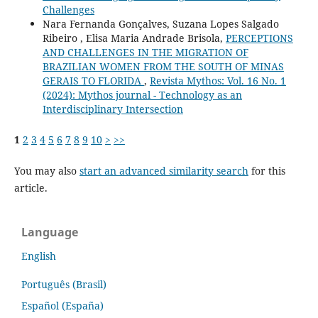
Challenges
Nara Fernanda Gonçalves, Suzana Lopes Salgado
Ribeiro , Elisa Maria Andrade Brisola,
PERCEPTIONS
AND CHALLENGES IN THE MIGRATION OF
BRAZILIAN WOMEN FROM THE SOUTH OF MINAS
GERAIS TO FLORIDA
,
Revista Mythos: Vol. 16 No. 1
(2024): Mythos journal - Technology as an
Interdisciplinary Intersection
1
2
3
4
5
6
7
8
9
10
>
>>
You may also
start an advanced similarity search
for this
article.
Language
English
Português (Brasil)
Español (España)