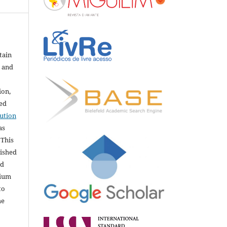
tain
e and
ion,
sed
ution
as
 This
lished
nd
dium
to
he