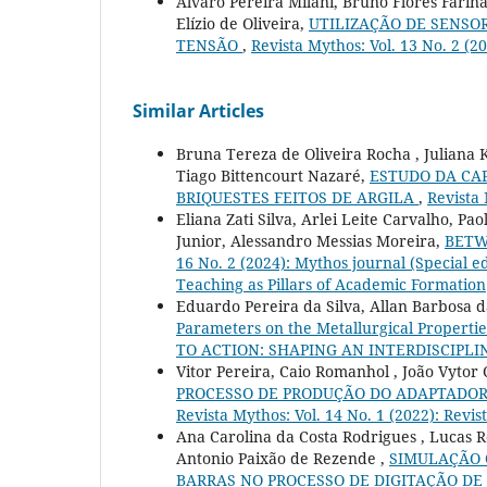
Álvaro Pereira Milani, Bruno Flores Farina
Elízio de Oliveira,
UTILIZAÇÃO DE SENSO
TENSÃO
,
Revista Mythos: Vol. 13 No. 2 (2
Similar Articles
Bruna Tereza de Oliveira Rocha , Juliana 
Tiago Bittencourt Nazaré,
ESTUDO DA CA
BRIQUESTES FEITOS DE ARGILA
,
Revista 
Eliana Zati Silva, Arlei Leite Carvalho, P
Junior, Alessandro Messias Moreira,
BETW
16 No. 2 (2024): Mythos journal (Special e
Teaching as Pillars of Academic Formation
Eduardo Pereira da Silva, Allan Barbosa d
Parameters on the Metallurgical Propertie
TO ACTION: SHAPING AN INTERDISCIPL
Vitor Pereira, Caio Romanhol , João Vytor
PROCESSO DE PRODUÇÃO DO ADAPTADOR
Revista Mythos: Vol. 14 No. 1 (2022): Revi
Ana Carolina da Costa Rodrigues , Lucas Ro
Antonio Paixão de Rezende ,
SIMULAÇÃO 
BARRAS NO PROCESSO DE DIGITAÇÃO D