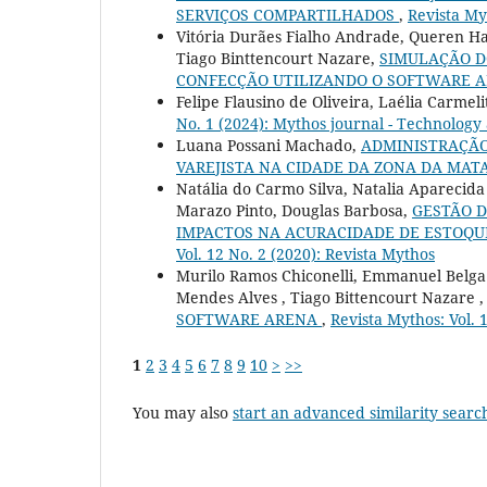
SERVIÇOS COMPARTILHADOS
,
Revista My
Vitória Durães Fialho Andrade, Queren Ha
Tiago Binttencourt Nazare,
SIMULAÇÃO D
CONFECÇÃO UTILIZANDO O SOFTWARE 
Felipe Flausino de Oliveira, Laélia Carmel
No. 1 (2024): Mythos journal - Technology 
Luana Possani Machado,
ADMINISTRAÇÃO
VAREJISTA NA CIDADE DA ZONA DA MA
Natália do Carmo Silva, Natalia Aparecida
Marazo Pinto, Douglas Barbosa,
GESTÃO D
IMPACTOS NA ACURACIDADE DE ESTOQU
Vol. 12 No. 2 (2020): Revista Mythos
Murilo Ramos Chiconelli, Emmanuel Belga
Mendes Alves , Tiago Bittencourt Nazare 
SOFTWARE ARENA
,
Revista Mythos: Vol. 
1
2
3
4
5
6
7
8
9
10
>
>>
You may also
start an advanced similarity searc