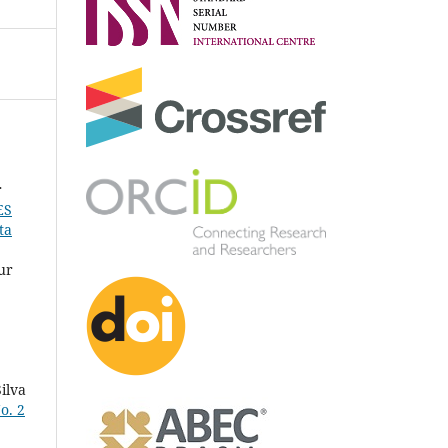
r
ES
ta
ur
ilva
o. 2