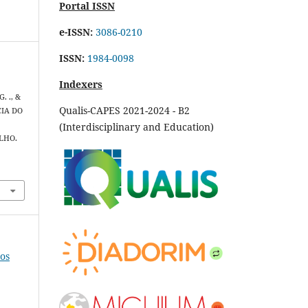
Portal ISSN
e-ISSN:
3086-0210
ISSN:
1984-0098
Indexers
,
G. ., &
Qualis-CAPES 2021-2024 - B2
CIA DO
(Interdisciplinary and Education)
LHO.
hos