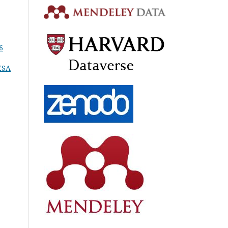
6
ESA