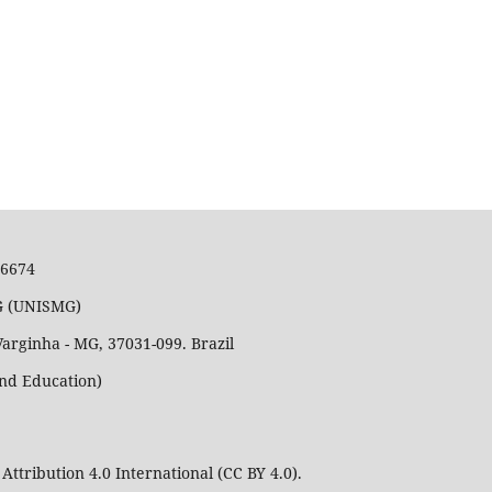
36674
MG (UNISMG)
Varginha - MG, 37031-099. Brazil
and Education)
Attribution 4.0 International (CC BY 4.0).