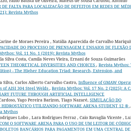
zzo, Fabio Batista de Oliveira, Mateus de Sousa Cardoso, Antonio
R DE FALTA PARA LOCALIZAÇÃO DE DEFEITOS EM REDES DE MÉD
021): Revista Mythos
Karine de Moraes Pereira , Natália Aparecida de Carvalho Mariquit
PACIDADE DO PROCESSO DE PRENSAGEM E ENSAIOS DE FLEXÃO 
Mythos: Vol. 11 No. 1 (2019): Revista Mythos
aolla Silva Costa, Camila Neves Vieira, Ernani de Souza Guimarães
EEN THEORETICAL DIVERSITIES AND CHOICES
,
Revista Mythos: 
dition) - The Higher Education Triad: Research, Extension, and
a Silva, Carlos Alberto Carvalho Castro,
Influence of GMAW Opera
s of AISI 304 Steel Welds
,
Revista Mythos: Vol. 17 No. 2 (2025): A 
INARY FUTURE THROUGH ARTIFICIAL INTELLIGENCE
 Cardoso, Yago Pereira Barizon, Tiago Nazaré,
SIMULAÇÃO DO
 HIDROSTÁTICO UTILIZANDO SOFTWARE ARENA STUDENT 12 ®
,
sta Mythos
drigues Lobo , Lara Rodrigues Ferraz , Caio Ravaglia Vicente , Lu
COM O SOFTWARE ARENA PARA O USO DE UM LEITOR DE CÓDIGO
E BOLETOS BANCÁRIOS PARA PAGAMENTOS EM UMA CENTRAL DE