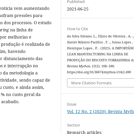
Published
mentícia vem aumentando
2021-06-25
sofram pressões para
s dos processos. O estudo
How to Cite
ring
na linha de
 por melhorias e
da Silva Silvano, L., Elízio de Oliveira , A. .
Xavier Ribeiro Pacifico , F. ., Sousa Lopes , 
a produção é realizada de
Henrique Lopes , P. . (2021). A IMPORTÂN
sim, havendo
LEAN MANUFACTURING NA LINHA DE
r distanciamento das
PRODUÇÃO DO BISCOITO TORRADINHA A
s e interrupção no
Revista Mythos
,
12
(2), 168–180.
ão da metodologia a
https://doi.org/10.36674/mythos.v14i2.490
tividade, sendo capaz de
More Citation Formats
custo, e ainda assim,
% no custo geral da
 acabado.
Issue
Vol. 12 No. 2 (2020): Revista Myt
Section
Research articles