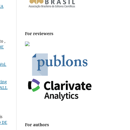
IA
For reviewers
o ,
DE
Vol.
ting
CALL
is
 DE
For authors