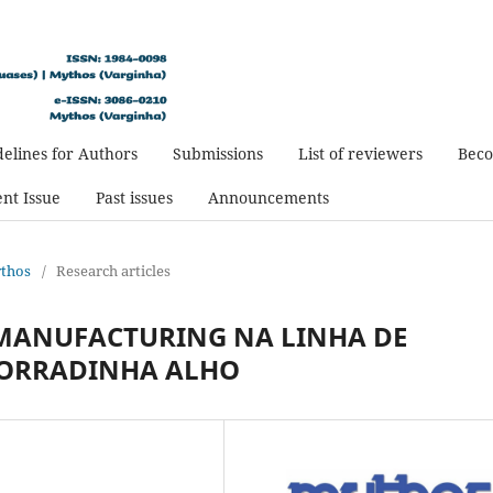
elines for Authors
Submissions
List of reviewers
Beco
nt Issue
Past issues
Announcements
ythos
/
Research articles
MANUFACTURING NA LINHA DE
TORRADINHA ALHO