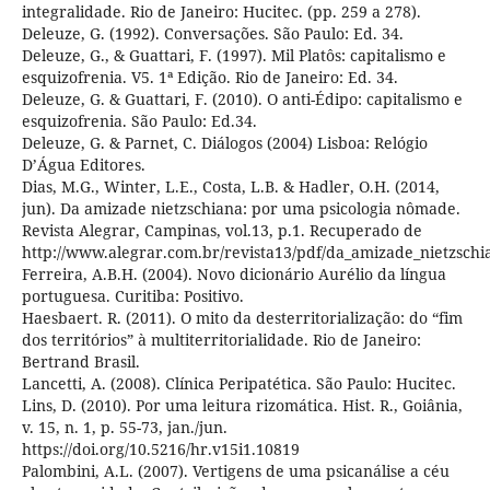
integralidade. Rio de Janeiro: Hucitec. (pp. 259 a 278).
Deleuze, G. (1992). Conversações. São Paulo: Ed. 34.
Deleuze, G., & Guattari, F. (1997). Mil Platôs: capitalismo e
esquizofrenia. V5. 1ª Edição. Rio de Janeiro: Ed. 34.
Deleuze, G. & Guattari, F. (2010). O anti-Édipo: capitalismo e
esquizofrenia. São Paulo: Ed.34.
Deleuze, G. & Parnet, C. Diálogos (2004) Lisboa: Relógio
D’Água Editores.
Dias, M.G., Winter, L.E., Costa, L.B. & Hadler, O.H. (2014,
jun). Da amizade nietzschiana: por uma psicologia nômade.
Revista Alegrar, Campinas, vol.13, p.1. Recuperado de
http://www.alegrar.com.br/revista13/pdf/da_amizade_nietzschi
Ferreira, A.B.H. (2004). Novo dicionário Aurélio da língua
portuguesa. Curitiba: Positivo.
Haesbaert. R. (2011). O mito da desterritorialização: do “fim
dos territórios” à multiterritorialidade. Rio de Janeiro:
Bertrand Brasil.
Lancetti, A. (2008). Clínica Peripatética. São Paulo: Hucitec.
Lins, D. (2010). Por uma leitura rizomática. Hist. R., Goiânia,
v. 15, n. 1, p. 55-73, jan./jun.
https://doi.org/10.5216/hr.v15i1.10819
Palombini, A.L. (2007). Vertigens de uma psicanálise a céu