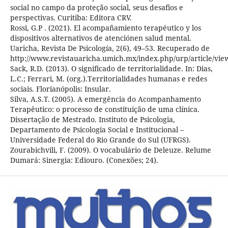
social no campo da proteção social, seus desafios e
perspectivas. Curitiba: Editora CRV.
Rossi, G.P . (2021). El acompañamiento terapéutico y los
dispositivos alternativos de atenciónen salud mental.
Uaricha, Revista De Psicología, 2(6), 49–53. Recuperado de
http://www.revistauaricha.umich.mx/index.php/urp/article/vie
Sack, R.D. (2013). O significado de territorialidade. In: Dias,
L.C.; Ferrari, M. (org.).Territorialidades humanas e redes
sociais. Florianópolis: Insular.
Silva, A.S.T. (2005). A emergência do Acompanhamento
Terapêutico: o processo de constituição de uma clínica.
Dissertação de Mestrado. Instituto de Psicologia,
Departamento de Psicologia Social e Institucional –
Universidade Federal do Rio Grande do Sul (UFRGS).
Zourabichvili, F. (2009). O vocabulário de Deleuze. Relume
Dumará: Sinergia: Ediouro. (Conexões; 24).