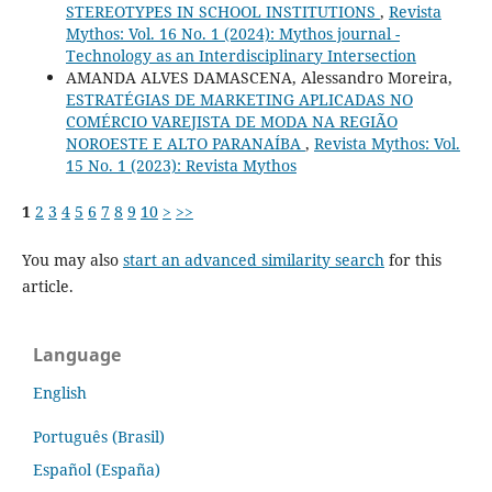
STEREOTYPES IN SCHOOL INSTITUTIONS
,
Revista
Mythos: Vol. 16 No. 1 (2024): Mythos journal -
Technology as an Interdisciplinary Intersection
AMANDA ALVES DAMASCENA, Alessandro Moreira,
ESTRATÉGIAS DE MARKETING APLICADAS NO
COMÉRCIO VAREJISTA DE MODA NA REGIÃO
NOROESTE E ALTO PARANAÍBA
,
Revista Mythos: Vol.
15 No. 1 (2023): Revista Mythos
1
2
3
4
5
6
7
8
9
10
>
>>
You may also
start an advanced similarity search
for this
article.
Language
English
Português (Brasil)
Español (España)