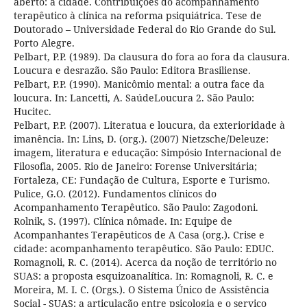
aberto: a cidade. Contribuições do acompanhamento
terapêutico à clínica na reforma psiquiátrica. Tese de
Doutorado – Universidade Federal do Rio Grande do Sul.
Porto Alegre.
Pelbart, P.P. (1989). Da clausura do fora ao fora da clausura.
Loucura e desrazão. São Paulo: Editora Brasiliense.
Pelbart, P.P. (1990). Manicômio mental: a outra face da
loucura. In: Lancetti, A. SaúdeLoucura 2. São Paulo:
Hucitec.
Pelbart, P.P. (2007). Literatua e loucura, da exterioridade à
imanência. In: Lins, D. (org.). (2007) Nietzsche/Deleuze:
imagem, literatura e educação: Simpósio Internacional de
Filosofia, 2005. Rio de Janeiro: Forense Universitária;
Fortaleza, CE: Fundação de Cultura, Esporte e Turismo.
Pulice, G.O. (2012). Fundamentos clínicos do
Acompanhamento Terapêutico. São Paulo: Zagodoni.
Rolnik, S. (1997). Clínica nômade. In: Equipe de
Acompanhantes Terapêuticos de A Casa (org.). Crise e
cidade: acompanhamento terapêutico. São Paulo: EDUC.
Romagnoli, R. C. (2014). Acerca da noção de território no
SUAS: a proposta esquizoanalítica. In: Romagnoli, R. C. e
Moreira, M. I. C. (Orgs.). O Sistema Único de Assistência
Social - SUAS: a articulação entre psicologia e o serviço