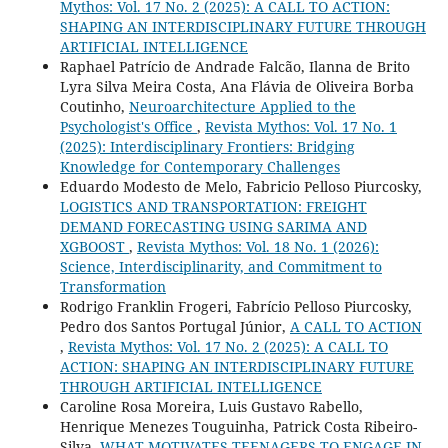
Mythos: Vol. 17 No. 2 (2025): A CALL TO ACTION:
SHAPING AN INTERDISCIPLINARY FUTURE THROUGH
ARTIFICIAL INTELLIGENCE
Raphael Patrício de Andrade Falcão, Ilanna de Brito
Lyra Silva Meira Costa, Ana Flávia de Oliveira Borba
Coutinho,
Neuroarchitecture Applied to the
Psychologist's Office
,
Revista Mythos: Vol. 17 No. 1
(2025): Interdisciplinary Frontiers: Bridging
Knowledge for Contemporary Challenges
Eduardo Modesto de Melo, Fabricio Pelloso Piurcosky,
LOGISTICS AND TRANSPORTATION: FREIGHT
DEMAND FORECASTING USING SARIMA AND
XGBOOST
,
Revista Mythos: Vol. 18 No. 1 (2026):
Science, Interdisciplinarity, and Commitment to
Transformation
Rodrigo Franklin Frogeri, Fabrício Pelloso Piurcosky,
Pedro dos Santos Portugal Júnior,
A CALL TO ACTION
,
Revista Mythos: Vol. 17 No. 2 (2025): A CALL TO
ACTION: SHAPING AN INTERDISCIPLINARY FUTURE
THROUGH ARTIFICIAL INTELLIGENCE
Caroline Rosa Moreira, Luis Gustavo Rabello,
Henrique Menezes Touguinha, Patrick Costa Ribeiro-
Silva,
WHAT MOTIVATES TEENAGERS TO ENGAGE IN