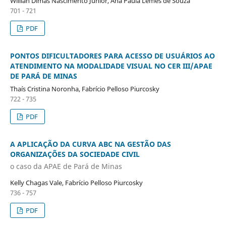
Willian Dimas Nascimento Júnior, Ana Paula Lemes de Souza
701 - 721
PDF
PONTOS DIFICULTADORES PARA ACESSO DE USUÁRIOS AO
ATENDIMENTO NA MODALIDADE VISUAL NO CER III/APAE
DE PARÁ DE MINAS
Thaís Cristina Noronha, Fabrício Pelloso Piurcosky
722 - 735
PDF
A APLICAÇÃO DA CURVA ABC NA GESTÃO DAS
ORGANIZAÇÕES DA SOCIEDADE CIVIL
o caso da APAE de Pará de Minas
Kelly Chagas Vale, Fabrício Pelloso Piurcosky
736 - 757
PDF